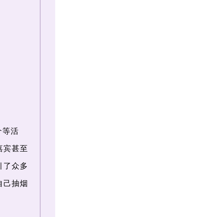
介等活
嘉宾甚至
引了众多
自己抽烟