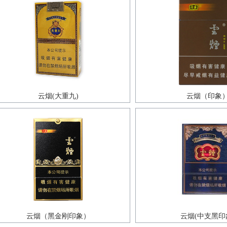
云烟(大重九)
云烟（印象
云烟（黑金刚印象）
云烟(中支黑印