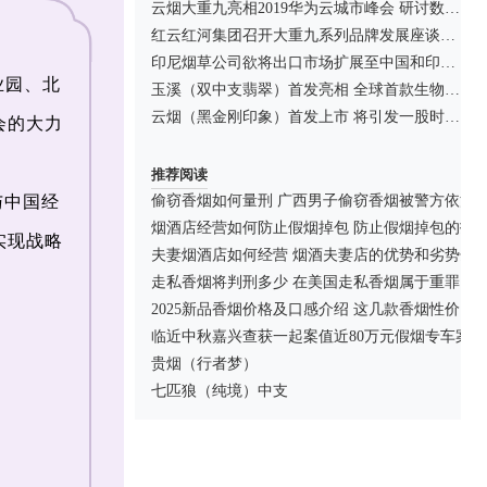
云烟大重九亮相2019华为云城市峰会 研讨数字经济发展
红云红河集团召开大重九系列品牌发展座谈会！
印尼烟草公司欲将出口市场扩展至中国和印度！
业园、北
玉溪（双中支翡翠）首发亮相 全球首款生物调香生态卷烟
云烟（黑金刚印象）首发上市 将引发一股时尚风
会的大力
推荐阅读
与中国经
偷窃香烟如何量刑 广西男子偷窃香烟被警方依法
烟酒店经营如何防止假烟掉包 防止假烟掉包的技
实现战略
夫妻烟酒店如何经营 烟酒夫妻店的优势和劣势分
走私香烟将判刑多少 在美国走私香烟属于重罪！
2025新品香烟价格及口感介绍 这几款香烟性价比
临近中秋嘉兴查获一起案值近80万元假烟专车案
贵烟（行者梦）
七匹狼（纯境）中支