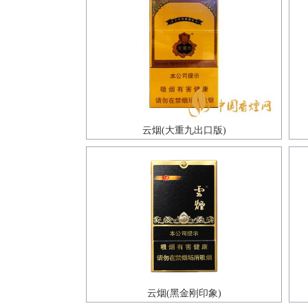
云烟(大重九出口版)
云烟(黑金刚印象)