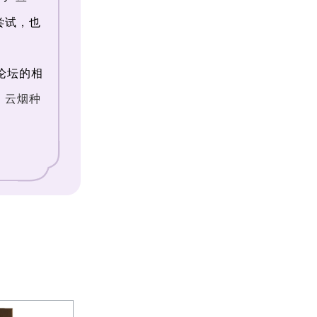
尝试，也
论坛的相
：
云烟种