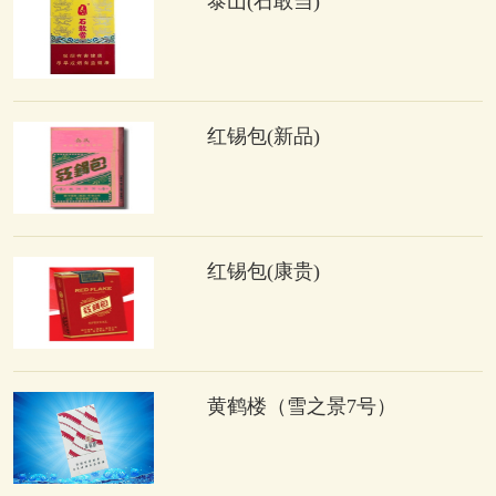
泰山(石敢当)
红锡包(新品)
红锡包(康贵)
黄鹤楼（雪之景7号）