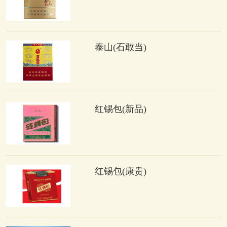
泰山(石敢当)
红锡包(新品)
红锡包(康贵)