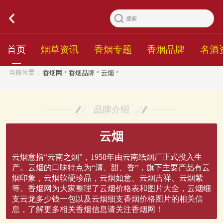
首页
烟草资讯
香烟专题
香烟品牌
名酒
>
>
>
当前位置：
香烟网
香烟品牌
云烟
品牌介绍
云烟
云烟意指“云南之烟”，1958年由云南纸烟厂正式投入生
产。云烟的口味特点为“清、甜、香”，旗下主要产品有云
烟印象，云烟软硬珍品，云烟如意、云烟吉祥、云烟紫
等。香烟网为大家整理了云烟价格表和图片大全，云烟细
支云龙多少钱一包以及云烟细支香烟价格图片的相关信
息，了解更多相关香烟信息请关注香烟网！