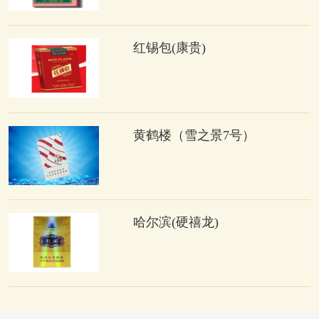
红锡包(康贵)
黄鹤楼（雪之景7号）
哈尔滨(硬禧龙)