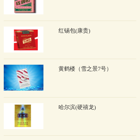
红锡包(康贵)
黄鹤楼（雪之景7号）
哈尔滨(硬禧龙)