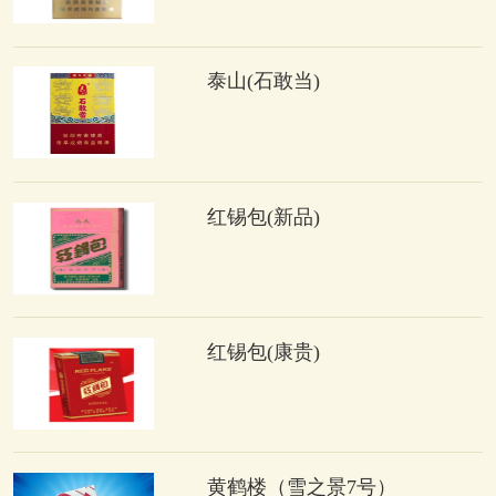
泰山(石敢当)
红锡包(新品)
红锡包(康贵)
黄鹤楼（雪之景7号）