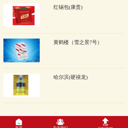
红锡包(康贵)
黄鹤楼（雪之景7号）
哈尔滨(硬禧龙)
首页
关于我们