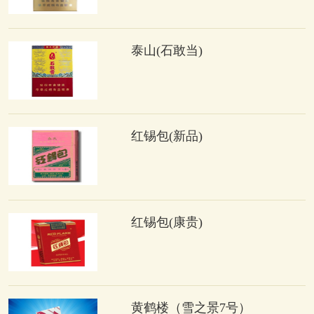
泰山(石敢当)
红锡包(新品)
红锡包(康贵)
黄鹤楼（雪之景7号）