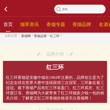
首页
烟草资讯
香烟专题
香烟品牌
名酒
>
>
>
当前位置：
香烟网
香烟品牌
红三环
品牌介绍
红三环
红三环香烟是安徽中烟在1984年注册的，品牌创立是为了
纪念女排在世界大赛中连续获得三次冠军，三环象征着三
连冠。旗下香烟产品有红三环喜盈门、红三环喜庆、红三
环渡江等。香烟网为大家带来了红三环烟多少钱一包的相
关介绍，了解更正红三环香烟价格请关注香烟网！