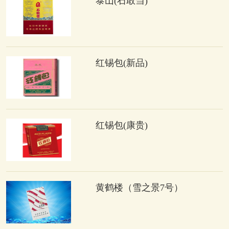
泰山(石敢当)
红锡包(新品)
红锡包(康贵)
黄鹤楼（雪之景7号）