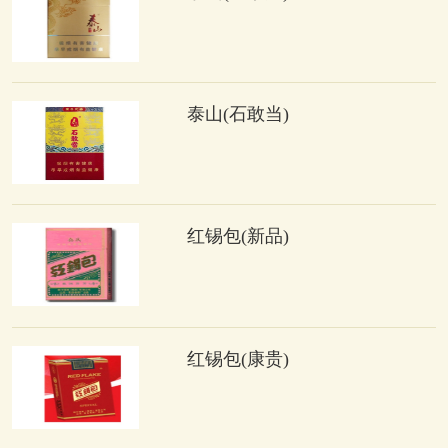
泰山(石敢当)
红锡包(新品)
红锡包(康贵)