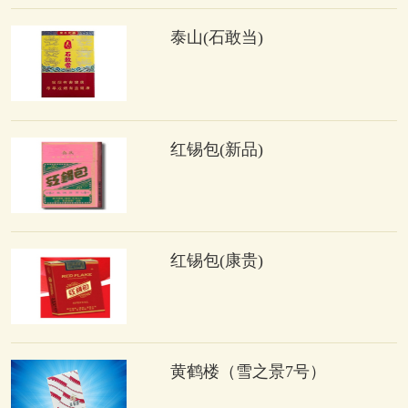
泰山(石敢当)
红锡包(新品)
红锡包(康贵)
黄鹤楼（雪之景7号）