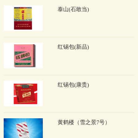
泰山(石敢当)
红锡包(新品)
红锡包(康贵)
黄鹤楼（雪之景7号）