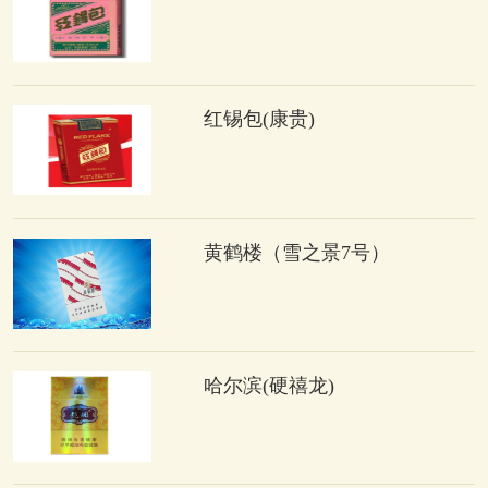
红锡包(康贵)
黄鹤楼（雪之景7号）
哈尔滨(硬禧龙)