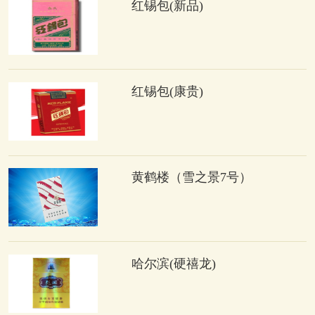
红锡包(新品)
红锡包(康贵)
黄鹤楼（雪之景7号）
哈尔滨(硬禧龙)